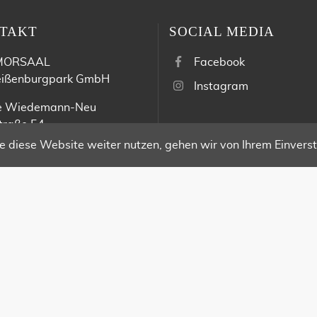
TAKT
SOCIAL MEDIA
MORSAAL
Facebook
ißenburgpark GmbH
Instagram
e Wiedemann-Neu
traße 54
 Stuttgart
 diese Website weiter nutzen, gehen wir von Ihrem Einverst
 49 (0) 711 - 45 95 79 30
 49 (0) 711 - 45 95 79 31
 49 (0) 179 - 1085228
wn@marmorsaal.org