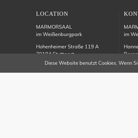
LOCATION
KON
MARMORSAAL
MAR
im Weißenburgpark
im We
Hohenheimer Straße 119 A
Hann
70184 Stuttgart
Bergs
70186
Diese Website benutzt Cookies. Wenn Sie
+
+
+
h