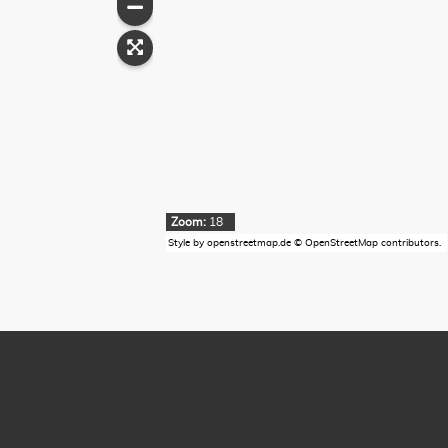
18
Style by
openstreetmap.de
©
OpenStreetMap
contributors.